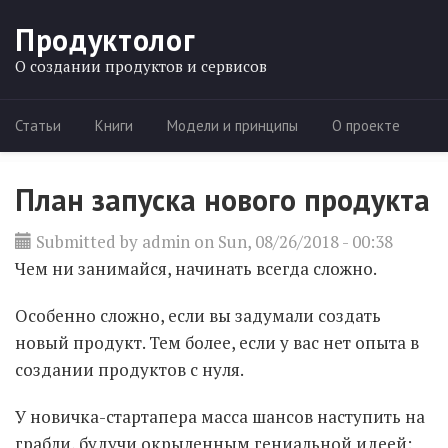
Skip to main content
Продуктолог
О создании продуктов и сервисов
Статьи
Книги
Модели и принципы
О проекте
Main menu
План запуска нового продукта
Submitted by
admin
on Sun, 08/26/2018 - 00:38
Чем ни занимайся, начинать всегда сложно.
Особенно сложно, если вы задумали создать
новый продукт. Тем более, если у вас нет опыта в
создании продуктов с нуля.
У новичка-стартапера масса шансов наступить на
грабли, будучи окрыленным гениальной идеей: