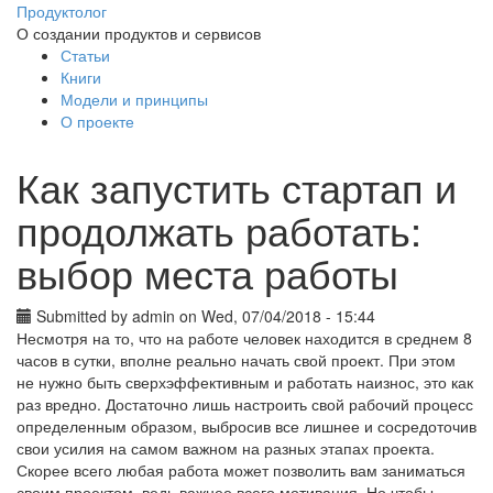
Skip to main content
Продуктолог
О создании продуктов и сервисов
Статьи
Main menu
Книги
Модели и принципы
О проекте
Как запустить стартап и
продолжать работать:
выбор места работы
Submitted by
admin
on Wed, 07/04/2018 - 15:44
Несмотря на то, что на работе человек находится в среднем 8
часов в сутки, вполне реально начать свой проект. При этом
не нужно быть сверхэффективным и работать наизнос, это как
раз вредно. Достаточно лишь настроить свой рабочий процесс
определенным образом, выбросив все лишнее и сосредоточив
свои усилия на самом важном на разных этапах проекта.
Скорее всего любая работа может позволить вам заниматься
своим проектом, ведь важнее всего мотивация. Но чтобы